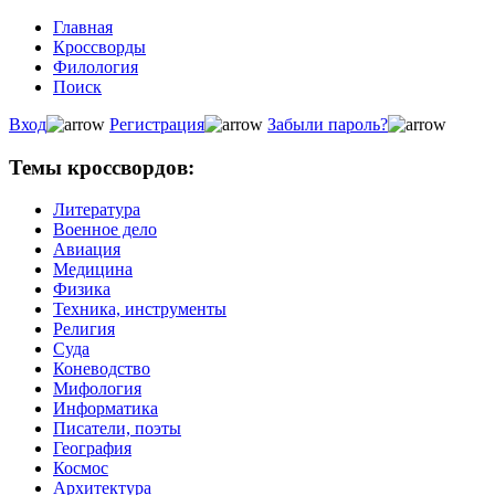
Главная
Кроссворды
Филология
Поиск
Вход
Регистрация
Забыли пароль?
Темы кроссвордов:
Литература
Военное дело
Авиация
Медицина
Физика
Техника, инструменты
Религия
Суда
Коневодство
Мифология
Информатика
Писатели, поэты
География
Космос
Архитектура