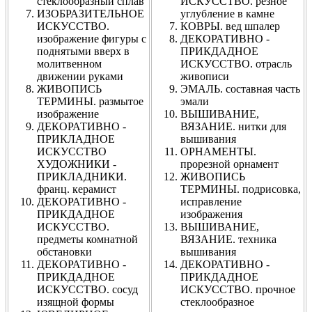
стеклообразный сплав
ИСКУССТВО. резное
ИЗОБРАЗИТЕЛЬНОЕ
углубление в камне
ИСКУССТВО.
КОВРЫ. вед шпалер
изображение фигуры с
ДЕКОРАТИВНО -
поднятыми вверх в
ПРИКДАДНОЕ
молитвенном
ИСКУССТВО. отрасль
движении руками
живописи
ЖИВОПИСЬ
ЭМАЛЬ. составная часть
ТЕРМИНЫ. размытое
эмали
изображение
ВЫШИВАНИЕ,
ДЕКОРАТИВНО -
ВЯЗАНИЕ. нитки для
ПРИКЛАДНОЕ
вышивания
ИСКУССТВО
ОРНАМЕНТЫ.
ХУДОЖНИКИ -
прорезной орнамент
ПРИКЛАДНИКИ.
ЖИВОПИСЬ
франц. керамист
ТЕРМИНЫ. подрисовка,
ДЕКОРАТИВНО -
исправление
ПРИКДАДНОЕ
изображения
ИСКУССТВО.
ВЫШИВАНИЕ,
предметы комнатной
ВЯЗАНИЕ. техника
обстановки
вышивания
ДЕКОРАТИВНО -
ДЕКОРАТИВНО -
ПРИКДАДНОЕ
ПРИКДАДНОЕ
ИСКУССТВО. сосуд
ИСКУССТВО. прочное
изящной формы
стеклообразное