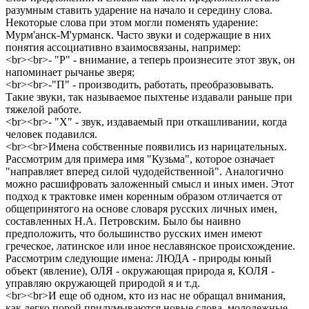
разумным ставить ударение на начало и середину слова.
Некоторые слова при этом могли поменять ударение:
Мурм'анск-М'урманск. Часто звуки и содержащие в них
понятия ассоциативно взаимосвязаны, например:
<br><br>- "Р" - внимание, а теперь произнесите этот звук, он
напоминает рычанье зверя;
<br><br>-"П" - производить, работать, преобразовывать.
Такие звуки, так называемое пыхтенье издавали раньше при
тяжелой работе.
<br><br>- "Х" - звук, издаваемый при откашливании, когда
человек подавился.
<br><br>Имена собственные появились из нарицательных.
Рассмотрим для примера имя "Кузьма", которое означает
"направляет вперед силой чудодейственной". Аналогично
можно расшифровать заложенный смысл и иных имен. Этот
подход к трактовке имен коренным образом отличается от
общепринятого на основе словаря русских личных имен,
составленных Н.А. Петровским. Было бы наивно
предположить, что большинство русских имен имеют
греческое, латинское или иное неславянское происхождение.
Рассмотрим следующие имена: ЛЮДА - природы юный
объект (явление), ОЛЯ - окружающая природа я, КОЛЯ -
управляю окружающей природой я и т.д.
<br><br>И еще об одном, кто из нас не обращал внимания,
как легко порой придумываются новые слова, молодежные