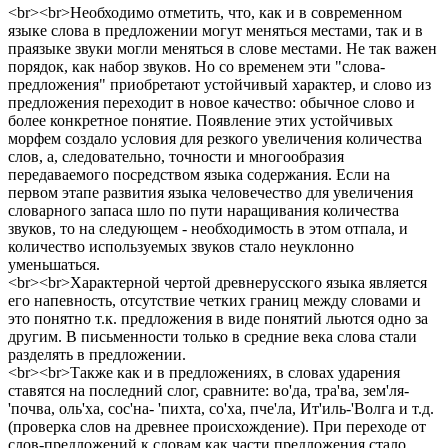
<br><br>Необходимо отметить, что, как и в современном
языке слова в предложении могут меняться местами, так и в
праязыке звуки могли меняться в слове местами. Не так важен
порядок, как набор звуков. Но со временем эти "слова-
предложения" приобретают устойчивый характер, и слово из
предложения переходит в новое качество: обычное слово и
более конкретное понятие. Появление этих устойчивых
морфем создало условия для резкого увеличения количества
слов, а, следовательно, точности и многообразия
передаваемого посредством языка содержания. Если на
первом этапе развития языка человечество для увеличения
словарного запаса шло по пути наращивания количества
звуков, то на следующем - необходимость в этом отпала, и
количество используемых звуков стало неуклонно
уменьшаться.
<br><br>Характерной чертой древнерусского языка является
его напевность, отсутствие четких границ между словами и
это понятно т.к. предложения в виде понятий льются одно за
другим. В письменности только в средние века слова стали
разделять в предложении.
<br><br>Также как и в предложениях, в словах ударения
ставятся на последний слог, сравните: во'да, тра'ва, зем'ля-
'почва, оль'ха, сос'на- 'пихта, со'ха, пче'ла, Ит'иль-'Волга и т.д.
(проверка слов на древнее происхождение). При переходе от
слов-предложений к словам как части предложения стало