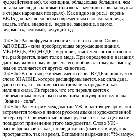
чудодейственные), т.е женщина, обладающая большими, чем
остальные люди знаниями (близко к значению слова колдунья
в старых народных поверьях). Как видно на рис.1, корень
ВЕДЬ дал начало многим современным словам: заповедь,
ведать, ве'ди, введение, `ведение, заведение, ведомо,
ведомость, ведомый, ведущий т.д.
<br><br>Расшифруем значения части этих слов. Слово
ЗаПОВЕДЬ - сила преобразующая окружающие знания.
МЕДВЕДЬ, ВЕДМЕДЬ - мед знает, знает мед соответственно
т.е. разбирается, знает толк в меде. При определении названия
данному животному выделена его любовь к этому лакомству,
чем он отличается от других животных.
<br><br>В настоящее время вместо слова ВЕДЬ используется
слово ЗНАНИЕ, которое расшифровывается, как сила дана,
дана и есть, т.е. знания рассматривались предками, как
наличие силы. Интересно, что это перекликается с
современным лозунгом и названием популярного журнала
"Знание - сила".
<br><br>Рассмотрим междометие УЖ, в настоящее время оно
встречается только в живом русском языке и художественной
литературе. Современные нормы русского языка в целом не
поощряют применение этого междометия. Слово УЖ -
расшифровывается как, впереди жизнь (имеется ввиду, как
пространство, так и время). Вспомним выражение: "Уж замуж