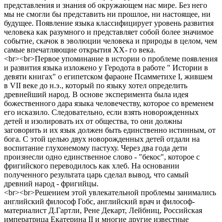
представления и знания об окружающем нас мире. Без него
мы не смогли бы представить ни прошлое, ни настоящее, ни
будущее. Появление языка классифицирует уровень развития
человека как разумного и представляет собой более значимое
событие, скачок в эволюции человека и природы в целом, чем
самые впечатляющие открытия XX- го века.
<br><br>Первое упоминание в истории о проблеме появления
и развития языка изложено у Геродота в работе " Истории в
девяти книгах" о египетском фараоне Псамметихе I, жившем
в VII веке до н.э., который по языку хотел определить
древнейший народ. В основе эксперимента была идея
божественного дара языка человечеству, которое со временем
его исказило. Следовательно, если взять новорожденных
детей и изолировать их от общества, то они должны
заговорить и их язык должен быть единственно истинным, от
бога. С этой целью двух новорожденных детей отдали на
воспитание глухонемому пастуху. Через два года дети
произнесли одно единственное слово - "бекос", которое с
фригийского переводилось как хлеб. На основании
полученного результата царь сделал вывод, что самый
древний народ - фригийцы.
<br><br>Решением этой увлекательной проблемы занимались
английский философ Гобс, английский врач и философ-
материалист Д.Гартли, Рене Декарт, Лейбниц, Российская
императрица Екатерина II и многие другие известные