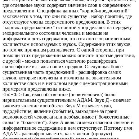
где отдельные звуки содержат значение слов в современном
представлении. Специфика данных "корней-предложений"
заключается в том, что они по существу - набор понятий, где
отсутствуют члены современного предложения. В этих
"корнях- предложениях" основной упор делался на передачу
эмоционального состояния человека и меньше на
информативность содержания, что связано с ограниченным
количеством используемых звуков. Содержание этих звуков
по тем же причинам расплывчато. С одной стороны, при
помощи этих предложений можно описать простые действия,
с другой - можно попытаться частично расшифровать
философские взгляды наших предков. Следующая более
существенная часть предложений - расшифровка самих
звуков, которые получены и уточнены на значительном
количестве слов и в неполном виде с демонстрационными
примерами представлены ниже.
<br><br>Так, имя собственное (первочеловека) было
нарицательным существительным АДАМ. Звук Д - означает
какое-то явление или объект. Звук М означает чудо,
чудодействие, явление (событие), выходящее за грани
возможностей человека или необъяснимое ("божественные
силы" и "божество"). Звук А являлся межсогласной связкой и
информативное содержание в нем отсутствует. Поэтому имя
АДАМ - расшифровывается, как явление (продукт)