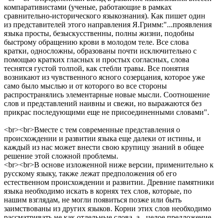
компаративистами (ученые, работающие в рамках
сравнительно-исторического языкознания). Как пишет один
из представителей этого направления Я.Гримм:"...проявления
языка просты, безыскусственны, полны жизни, подобны
быстрому обращению крови в молодом теле. Все слова
кратки, односложны, образованы почти исключительно с
помощью кратких гласных и простых согласных, слова
теснятся густой толпой, как стебли травы. Все понятия
возникают из чувственного ясного созерцания, которое уже
само было мыслью и от которого во все стороны
распространялись элементарные новые мысли. Соотношение
слов и представлений наивны и свежи, но выражаются без
прикрас последующими еще не присоединенными словами".
<br><br>Вместе с тем современные представления о
происхождении и развитии языка еще далеки от истины, и
каждый из нас может внести свою крупицу знаний в общее
решение этой сложной проблемы.
<br><br>В основе изложенной ниже версии, применительно к
русскому языку, также лежат предположения об его
естественном происхождении и развитии. Древние памятники
языка необходимо искать в корнях тех слов, которые, по
нашим взглядам, не могли появиться позже или быть
заимствованы из других языков. Корни этих слов необходимо
рассматривать не как отдельные слова, а - целое предложение,