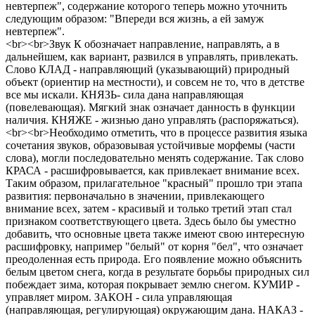
невтерпеж", содержание которого теперь можно уточнить
следующим образом: "Впереди вся жизнь, а ей замуж
невтерпеж".
<br><br>Звук К обозначает направление, направлять, а в
дальнейшем, как вариант, развился в управлять, привлекать.
Слово КЛАД - направляющий (указывающий) природный
объект (ориентир на местности), и совсем не то, что в детстве
все мы искали. КНЯЗЬ- сила дана направляющая
(повелевающая). Мягкий знак означает данность в функции
наличия. КНЯЖЕ - жизнью дано управлять (распоряжаться).
<br><br>Необходимо отметить, что в процессе развития языка
сочетания звуков, образовывая устойчивые морфемы (части
слова), могли последовательно менять содержание. Так слово
КРАСА - расшифровывается, как привлекает внимание всех.
Таким образом, прилагательное "красный" прошло три этапа
развития: первоначально в значении, привлекающего
внимание всех, затем - красивый и только третий этап стал
признаком соответствующего цвета. Здесь было бы уместно
добавить, что основные цвета также имеют свою интересную
расшифровку, например "белый" от корня "бел", что означает
преодоленная есть природа. Его появление можно объяснить
белым цветом снега, когда в результате борьбы природных сил
побеждает зима, которая покрывает землю снегом. КУМИР -
управляет миром. ЗАКОН - сила управляющая
(направляющая, регулирующая) окружающим дана. НАКАЗ -