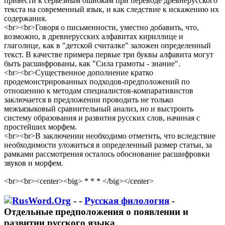
привести к серьезным ошибкам при переводе древнерусского
текста на современный язык, и как следствие к искажению их
содержания.
<br><br>Говоря о письменности, уместно добавить, что,
возможно, в древнерусских алфавитах кириллице и
глаголице, как в "детской считалке" заложен определенный
текст. В качестве примера первые три буквы алфавита могут
быть расшифрованы, как "Сила грамоты - знание".
<br><br>Существенное дополнение кратко
продемонстрированных подходов-предположений по
отношению к методам специалистов-компаративистов
заключается в предложении проводить не только
межъязыковый сравнительный анализ, но и выстроить
систему образования и развития русских слов, начиная с
простейших морфем.
<br><br>В заключении необходимо отметить, что вследствие
необходимости уложиться в определенный размер статьи, за
рамками рассмотрения осталось обоснование расшифровки
звуков и морфем.
<br><br><center><big> * * * </big></center>
-
-
Русская филология
-
Отдельные предположения о появлении и
развитии русского языка