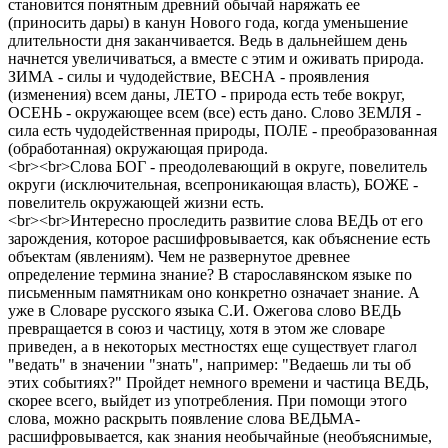
становится понятным древний обычай наряжать ее
(приносить дары) в канун Нового года, когда уменьшение
длительности дня заканчивается. Ведь в дальнейшем день
начнется увеличиваться, а вместе с этим и оживать природа.
ЗИМА - силы и чудодействие, ВЕСНА - проявления
(изменения) всем даны, ЛЕТО - природа есть тебе вокруг,
ОСЕНЬ - окружающее всем (все) есть дано. Слово ЗЕМЛЯ -
сила есть чудодейственная природы, ПОЛЕ - преобразованная
(обработанная) окружающая природа.
<br><br>Слова БОГ - преодолевающий в округе, повелитель
округи (исключительная, всепроникающая власть), БОЖЕ -
повелитель окружающей жизни есть.
<br><br>Интересно проследить развитие слова ВЕДЬ от его
зарождения, которое расшифровывается, как объяснение есть
объектам (явлениям). Чем не развернутое древнее
определение термина знание? В старославянском языке по
письменным памятникам оно конкретно означает знание. А
уже в Словаре русского языка С.И. Ожегова слово ВЕДЬ
превращается в союз и частицу, хотя в этом же словаре
приведен, а в некоторых местностях еще существует глагол
"ведать" в значении "знать", например: "Ведаешь ли ты об
этих событиях?" Пройдет немного времени и частица ВЕДЬ,
скорее всего, выйдет из употребления. При помощи этого
слова, можно раскрыть появление слова ВЕДЬМА-
расшифровывается, как знания необычайные (необъяснимые,