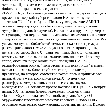
божественной (чудодейственной) силы, чудо создания
человека. При этом в его имени сохранился основной
библейский признак его создания.
<br><br>Звук Н означает данность чего-то. Так, до настоящего
времени в Тверской губернии слово НА используется в
значении "бери" или "даю". Поэтому междометие АМИНЬ
означает подтверждение события чудодействия (дословно -
чудодействие дано (получено). На данном и других примерах
мы увидим, что первоначально междометия имели конкретное
содержание, которое зачастую в дальнейшем утрачивалось. Раз
уж мы коснулись библейской темы, то в качестве примера
рассмотрим слово ПАСХА. Звук П означает производить,
делать что- либо. Звук Х - означает пищу. Звук С - означает
вместе, какое-то совместное количество, для всех. Поэтому
слово, обозначающее библейский праздник ПАСХА,
расшифровывается как "приготовить для всех пищу" и имеет,
вследствие этого, более глубокие исторические корни
праздника, на котором совместно готовилась и принималась
пища. А раз уж мы коснулись звука Х, то попутно
расшифруем междометия, связанные с этим звуком.
Междометие АХ означает просто возглас ПИЩА, ОХ - вокруг
пища, УХ - впереди (перед человеком, людьми) пища.
<br><br>Звук Г - означает большой, огромный. Звук О -
окружающее пространство вокруг человека. Слово ГОД -
огромное количество окружающих событий, явлений. Исходя