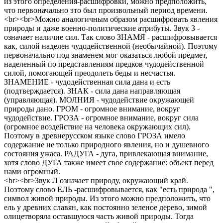
из этого определения-расшифровки, можно предположить,
что первоначально это был произвольный период времени.
<br><br>Можно аналогичным образом расшифровать явления
природы и даже военно-политические атрибуты. Звук З -
означает наличие сил. Так слово ЗНАМЯ - расшифровывается
как, силой наделен чудодейственной (необычайной). Поэтому
первоначально под знаменем мог оказаться любой предмет,
наделенный по представлениям предков чудодейственной
силой, помогающей преодолеть беды и несчастья.
ЗНАМЕНИЕ - чудодейственная сила дана и есть
(подтверждается). ЗНАК - сила дана направляющая
(управляющая). МОЛНИЯ - чудодействие окружающей
природы дано. ГРОМ - огромное внимание, вокруг
чудодействие. ГРОЗА - огромное внимание, вокруг сила
(огромное воздействие на человека окружающих сил).
Поэтому в древнерусском языке слово ГРОЗА имело
содержание не только природного явления, но и душевного
состояния ужаса. РАДУГА - дуга, привлекающая внимание,
хотя слово ДУГА также имеет свое содержание: объект перед
нами огромный.
<br><br>Звук Л означает природу, окружающий край.
Поэтому слово ЕЛЬ -расшифровывается, как "есть природа ",
символ живой природы. Из этого можно предположить, что
ель у древних славян, как постоянно зеленое дерево, зимой
олицетворяла оставшуюся часть живой природы. Тогда