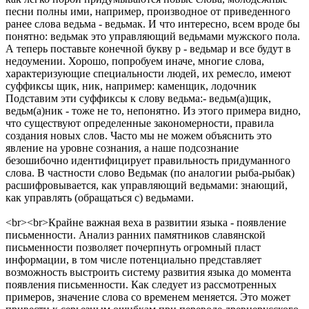
песни полны ими, например, производное от приведенного
ранее слова ведьма - ведьмак. И что интересно, всем вроде бы
понятно: ведьмак это управляющий ведьмами мужского пола.
А теперь поставьте конечной букву р - ведьмар и все будут в
недоумении. Хорошо, попробуем иначе, многие слова,
характеризующие специальности людей, их ремесло, имеют
суффиксы щик, ник, например: каменщик, лодочник
Подставим эти суффиксы к слову ведьма:- ведьм(а)щик,
ведьм(а)ник - тоже не то, непонятно. Из этого примера видно,
что существуют определенные закономерности, правила
создания новых слов. Часто мы не можем объяснить это
явление на уровне сознания, а наше подсознание
безошибочно идентифицирует правильность придуманного
слова. В частности слово Ведьмак (по аналогии рыба-рыбак)
расшифровывается, как управляющий ведьмами: знающий,
как управлять (обращаться с) ведьмами.
<br><br>Крайне важная веха в развитии языка - появление
письменности. Анализ ранних памятников славянской
письменности позволяет почерпнуть огромный пласт
информации, в том числе потенциально представляет
возможность выстроить систему развития языка до момента
появления письменности. Как следует из рассмотренных
примеров, значение слова со временем меняется. Это может