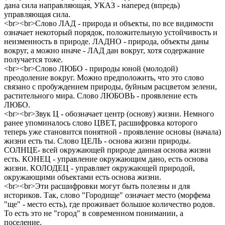
дана сила направляющая, УКАЗ - наперед (впредь)
управляющая сила.
<br><br>Слово ЛАД - природа и объекты, по все видимости
означает некоторый порядок, положительную устойчивость и
неизменность в природе. ЛАДНО - природа, объекты даны
вокруг, а можно иначе - ЛАД дан вокруг, хотя содержание
получается тоже.
<br><br>Слово ЛЮБО - природы юной (молодой)
преодоление вокруг. Можно предположить, что это слово
связано с пробуждением природы, буйным расцветом зелени,
растительного мира. Слово ЛЮБОВЬ - проявление есть
ЛЮБО.
<br><br>Звук Ц - обозначает центр (основу) жизни. Немного
ранее упоминалось слово ЦВЕТ, расшифровка которого
теперь уже становится понятной - проявление основы (начала)
жизни есть ты. Слово ЦЕЛЬ - основа жизни природы.
СОЛНЦЕ- всей окружающей природе данная основа жизни
есть. КОНЕЦ - управление окружающим дано, есть основа
жизни. КОЛОДЕЦ - управляет окружающей природой,
окружающими объектами есть основа жизни.
<br><br>Эти расшифровки могут быть полезны и для
историков. Так, слово "Городище" означает место (морфема
"ще" - место есть), где проживает большое количество родов.
То есть это не "город" в современном понимании, а
поселение.