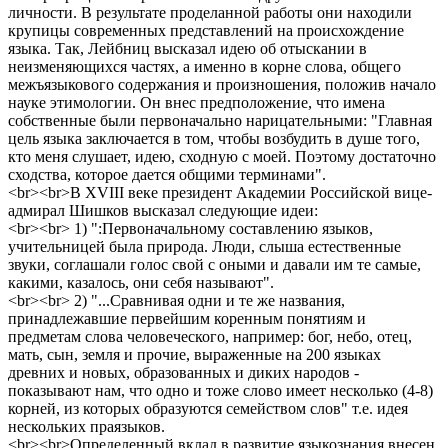
личности. В результате проделанной работы они находили
крупицы современных представлений на происхождение
языка. Так, Лейбниц высказал идею об отыскании в
неизменяющихся частях, а именно в корне слова, общего
межъязыкового содержания и произношения, положив начало
науке этимологии. Он внес предположение, что имена
собственные были первоначально нарицательными: "Главная
цель языка заключается в том, чтобы возбудить в душе того,
кто меня слушает, идею, сходную с моей. Поэтому достаточно
сходства, которое дается общими терминами".
<br><br>В XVIII веке президент Академии Российской вице-
адмирал Шишков высказал следующие идеи:
<br><br> 1) ":Первоначальному составлению языков,
учительницей была природа. Люди, слыша естественные
звуки, соглашали голос свой с оными и давали им те самые,
какими, казалось, они себя называют".
<br><br> 2) "...Сравнивая одни и те же названия,
принадлежавшие первейшим коренным понятиям и
предметам слова человеческого, например: бог, небо, отец,
мать, сын, земля и прочие, выраженные на 200 языках
древних и новых, образованных и диких народов -
показывают нам, что одно и тоже слово имеет несколько (4-8)
корней, из которых образуются семейством слов" т.е. идея
нескольких праязыков.
<br><br>Определенный вклад в развитие языкознания внесен