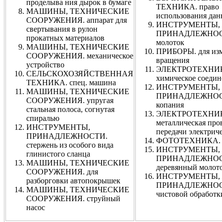
проделыва ния дырок в бумаге
ТЕХНИКА. право
МАШИНЫ, ТЕХНИЧЕСКИЕ
использования да
СООРУЖЕНИЯ. аппарат для
ИНСТРУМЕНТЫ,
свертывания в рулон
ПРИНАДЛЕЖНОС
прокатных материалов
молоток
МАШИНЫ, ТЕХНИЧЕСКИЕ
ПРИБОРЫ. для из
СООРУЖЕНИЯ. механическое
вращения
устройство
ЭЛЕКТРОТЕХНИ
СЕЛЬСКОХОЗЯЙСТВЕННАЯ
химическое соедин
ТЕХНИКА. спец. машина
ИНСТРУМЕНТЫ,
МАШИНЫ, ТЕХНИЧЕСКИЕ
ПРИНАДЛЕЖНОСТ
СООРУЖЕНИЯ. упругая
копания
стальная полоса, согнутая
ЭЛЕКТРОТЕХНИ
спиралью
металлическая про
ИНСТРУМЕНТЫ,
передачи электриче
ПРИНАДЛЕЖНОСТИ.
ФОТОТЕХНИКА. п
стержень из особого вида
ИНСТРУМЕНТЫ,
глинистого сланца
ПРИНАДЛЕЖНОС
МАШИНЫ, ТЕХНИЧЕСКИЕ
деревянный молот
СООРУЖЕНИЯ. для
ИНСТРУМЕНТЫ,
разборговки автопокрышек
ПРИНАДЛЕЖНОСТ
МАШИНЫ, ТЕХНИЧЕСКИЕ
чистовой обработк
СООРУЖЕНИЯ. струйный
насос