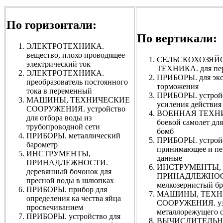
По горизонтали:
По вертикали:
ЭЛЕКТРОТЕХНИКА.
вещество, плохо проводящее
СЕЛЬСКОХОЗЯЙ
электрический ток
ТЕХНИКА. для пер
ЭЛЕКТРОТЕХНИКА.
ПРИБОРЫ. для экс
преобразователь постоянного
торможения
тока в переменный
ПРИБОРЫ. устройс
МАШИНЫ, ТЕХНИЧЕСКИЕ
усиления действия
СООРУЖЕНИЯ. устройство
ВОЕННАЯ ТЕХН
для отбора воды из
боевой самолет дл
трубопроводной сети
бомб
ПРИБОРЫ. металлический
ПРИБОРЫ. устройс
барометр
принимающее и п
ИНСТРУМЕНТЫ,
данные
ПРИНАДЛЕЖНОСТИ.
ИНСТРУМЕНТЫ,
деревянный бочонок для
ПРИНАДЛЕЖНОС
пресной воды в шлюпках
мелкозернистый бр
ПРИБОРЫ. прибор для
МАШИНЫ, ТЕХН
определения ка чества яйца
СООРУЖЕНИЯ. уз
просвечиванием
металлорежущего с
ПРИБОРЫ. устройство для
ВЫЧИСЛИТЕЛЬ