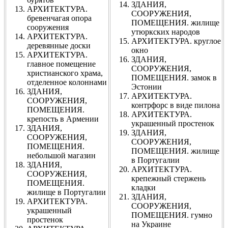
ЗДАНИЯ,
АРХИТЕКТУРА.
СООРУЖЕНИЯ,
бревенчагая опора
ПОМЕЩЕНИЯ. жилище
сооружения
утюркских народов
АРХИТЕКТУРА.
АРХИТЕКТУРА. круглое
деревянные доски
окно
АРХИТЕКТУРА.
ЗДАНИЯ,
главное помещение
СООРУЖЕНИЯ,
христианского храма,
ПОМЕЩЕНИЯ. замок в
отделенное колоннами
Эстонии
ЗДАНИЯ,
АРХИТЕКТУРА.
СООРУЖЕНИЯ,
контрфорс в виде пилона
ПОМЕЩЕНИЯ.
АРХИТЕКТУРА.
крепость в Армении
украшенный простенок
ЗДАНИЯ,
ЗДАНИЯ,
СООРУЖЕНИЯ,
СООРУЖЕНИЯ,
ПОМЕЩЕНИЯ.
ПОМЕЩЕНИЯ. жилище
небольшой магазин
в Португалии
ЗДАНИЯ,
АРХИТЕКТУРА.
СООРУЖЕНИЯ,
крепежный стержень
ПОМЕЩЕНИЯ.
кладки
жилище в Португалии
ЗДАНИЯ,
АРХИТЕКТУРА.
СООРУЖЕНИЯ,
украшенный
ПОМЕЩЕНИЯ. гумно
простенок
на Украине