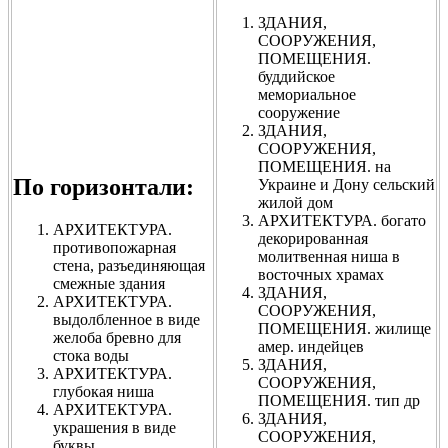
ЗДАНИЯ,
СООРУЖЕНИЯ,
ПОМЕЩЕНИЯ.
буддийское
мемориальное
сооружение
ЗДАНИЯ,
СООРУЖЕНИЯ,
ПОМЕЩЕНИЯ. на
По горизонтали:
Украине и Дону сельский
жилой дом
АРХИТЕКТУРА. богато
АРХИТЕКТУРА.
декорированная
противопожарная
молитвенная ниша в
стена, разъединяющая
восточных храмах
смежные здания
ЗДАНИЯ,
АРХИТЕКТУРА.
СООРУЖЕНИЯ,
выдолбленное в виде
ПОМЕЩЕНИЯ. жилище
желоба бревно для
амер. индейцев
стока воды
ЗДАНИЯ,
АРХИТЕКТУРА.
СООРУЖЕНИЯ,
глубокая ниша
ПОМЕЩЕНИЯ. тип др
АРХИТЕКТУРА.
ЗДАНИЯ,
украшения в виде
СООРУЖЕНИЯ,
буквы