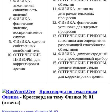
ФИЗИКА.
объектив
законченная
ФИЗИКА. линия на
совокупность
диаграмме тепловых
явлений
процессов
ФИЗИКА.
ФИЗИКА. физическая
физическое
установка для ядерных
явление,
процессов
воспринимаемое
ОПТИЧЕСКИЕ ПРИБОРЫ.
слухом
пластинка для определения
ФИЗИКА. одно из
разрешающей способности
собственных
объективов
колебаний тела
ФИЗИКА. двухэлектродный
ОПТИЧЕСКИЕ
полупроводниковый прибор
ПРИБОРЫ. для
ОПТИЧЕСКИЕ ПРИБОРЫ.
корректировки
увеличительное стекло
зрения
ОПТИЧЕСКИЕ ПРИБОРЫ.
для корректировки зрения
-
Кроссворды по тематикам
-
Физика
- Кроссворд на тему Физика № 01
(ответы)
Кроссворд на тему Физика № 03