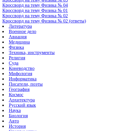
Кроссворд на тему Физика № 04
Кроссворд на тему Физика № 01
Кроссворд на тему Физика № 02
Кроссворд на тему Физика № 02 (ответы)
Литература
Военное дело
Авиация
Медицина
Физика
Техника, инструменты
Религия
Суда
Коневодство
Мифология
Информатика
Писатели, поэты
География
Космос
Архитектура
Русский язык
Наука
Биология
Авто
История