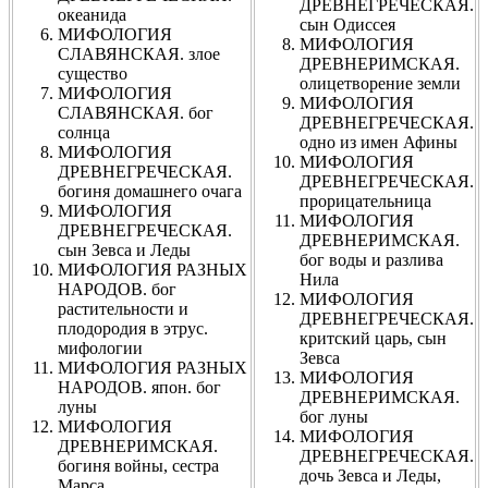
ДРЕВНЕГРЕЧЕСКАЯ.
океанида
сын Одиссея
МИФОЛОГИЯ
МИФОЛОГИЯ
СЛАВЯНСКАЯ. злое
ДРЕВНЕРИМСКАЯ.
существо
олицетворение земли
МИФОЛОГИЯ
МИФОЛОГИЯ
СЛАВЯНСКАЯ. бог
ДРЕВНЕГРЕЧЕСКАЯ.
солнца
одно из имен Афины
МИФОЛОГИЯ
МИФОЛОГИЯ
ДРЕВНЕГРЕЧЕСКАЯ.
ДРЕВНЕГРЕЧЕСКАЯ.
богиня домашнего очага
прорицательница
МИФОЛОГИЯ
МИФОЛОГИЯ
ДРЕВНЕГРЕЧЕСКАЯ.
ДРЕВНЕРИМСКАЯ.
сын Зевса и Леды
бог воды и разлива
МИФОЛОГИЯ РАЗНЫХ
Нила
НАРОДОВ. бог
МИФОЛОГИЯ
растительности и
ДРЕВНЕГРЕЧЕСКАЯ.
плодородия в этрус.
критский царь, сын
мифологии
Зевса
МИФОЛОГИЯ РАЗНЫХ
МИФОЛОГИЯ
НАРОДОВ. япон. бог
ДРЕВНЕРИМСКАЯ.
луны
бог луны
МИФОЛОГИЯ
МИФОЛОГИЯ
ДРЕВНЕРИМСКАЯ.
ДРЕВНЕГРЕЧЕСКАЯ.
богиня войны, сестра
дочь Зевса и Леды,
Марса