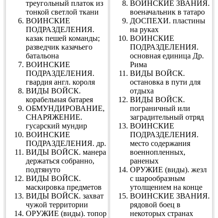
треугольный платок из
ВОИНСКИЕ ЗВАНИЯ.
тонкой светлой ткани
военачальник в татаро
ВОИНСКИЕ
ДОСПЕХИ. пластины
ПОДРАЗДЕЛЕНИЯ.
на руках
казак пешей команды;
ВОИНСКИЕ
разведчик казачьего
ПОДРАЗДЕЛЕНИЯ.
батальона
основная единица Др.
ВОИНСКИЕ
Рима
ПОДРАЗДЕЛЕНИЯ.
ВИДЫ ВОЙСК.
гвардия англ. короля
остановка в пути для
ВИДЫ ВОЙСК.
отдыха
корабельная батарея
ВИДЫ ВОЙСК.
ОБМУНДИРОВАНИЕ,
пограничный или
СНАРЯЖЕНИЕ.
заградительный отряд
гусарский мундир
ВОИНСКИЕ
ВОИНСКИЕ
ПОДРАЗДЕЛЕНИЯ.
ПОДРАЗДЕЛЕНИЯ. др.
место содержания
ВИДЫ ВОЙСК. манера
военнопленных,
держаться собранно,
раненых
подтянуто
ОРУЖИЕ (виды). жезл
ВИДЫ ВОЙСК.
с шарообразным
маскировка предметов
утолщением на конце
ВИДЫ ВОЙСК. захват
ВОИНСКИЕ ЗВАНИЯ.
чужой территории
рядовой боец в
ОРУЖИЕ (виды). топор
некоторых странах