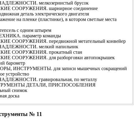
ДЛЕЖНОСТИ. мелкозернистый брусок
Е СООРУЖЕНИЯ. шарнирное соединение
жная деталь электрического двигателя
ие на пленке (пластинке), в котором светлые места
псель с одним штырем
НИКА. параметр команды
Е СООРУЖЕНИЯ. передвижной метательный конвейер
ДЛЕЖНОСТИ. мелкий напильник
ИЕ СООРУЖЕНИЯ. прокатный стан
Е СООРУЖЕНИЯ. для разборговки автопокрышек
ий барометр
Ы, ИНСТРУМЕНТЫ. для записи мышечных сокращений
е устройство
ЛЕЖНОСТИ. гравировальная, по металлу
РУМЕНТЫ ДЕТАЛИ, ПРИСПОСОБЛЕНИЯ
ный снимок
ная доска
нструменты № 11