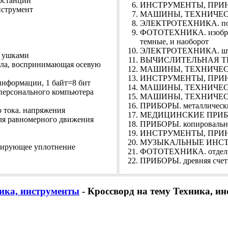
останции
ИНСТРУМЕНТЫ, ПРИНА
трумент
МАШИНЫ, ТЕХНИЧЕСКИ
ЭЛЕКТРОТЕХНИКА. подви
ФОТОТЕХНИКА. изображен
темные, и наоборот
ЭЛЕКТРОТЕХНИКА. ште
 ушками
ВЫЧИСЛИТЕЛЬНАЯ ТЕХ
 воспринимающая осевую
МАШИНЫ, ТЕХНИЧЕСКИ
ИНСТРУМЕНТЫ, ПРИНА
ормации, 1 байт=8 бит
МАШИНЫ, ТЕХНИЧЕСК
рсонального компьютера
МАШИНЫ, ТЕХНИЧЕСКИ
ПРИБОРЫ. металлическ
тока. напряжения
МЕДИЦИНСКИЕ ПРИБОР
равномерного движения
ПРИБОРЫ. копировально
ИНСТРУМЕНТЫ, ПРИНАД
МУЗЫКАЛЬНЫЕ ИНСТ
ующее уплотнение
ФОТОТЕХНИКА. отдель
ПРИБОРЫ. древняя счет
ика, инструменты
- Кроссворд на тему Техника, и