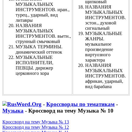
щипковый
МУЗЫКАЛЬНЫХ
НАЗВАНИЯ
ИНСТРУМЕНТОВ. иран.,
МУЗЫКАЛЬНЫХ
турец., ударный, вид
ИНСТРУМЕНТОВ.
литавры
эстон., духовой
НАЗВАНИЯ
сигнальный
МУЗЫКАЛЬНЫХ
МУЗЫКАЛЬНЫЕ
ИНСТРУМЕНТОВ. вьетн.,
ЖАНРЫ.
струнный смычковый
музыкальное
МУЗЫКА ТЕРМИНЫ.
произведение
динамический оттенок
виртуозного
МУЗЫКАЛЬНЫЕ
характера
ИСПОЛНИТЕЛИ,
НАЗВАНИЯ
ПЕВЦЫ. дирижер
МУЗЫКАЛЬНЫХ
церковного хора
ИНСТРУМЕНТОВ.
африкан, ударный,
вид барабана
-
Кроссворды по тематикам
-
Музыка
- Кроссворд на тему Музыка № 10
Кроссворд на тему Музыка № 13
Кроссворд на тему Музыка № 12