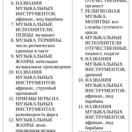
ОТЕЧЕСТВЕННЫЕ.
НАЗВАНИЯ
органист
МУЗЫКАЛЬНЫХ
РЕЛИГИОЗНАЯ
ИНСТРУМЕНТОВ.
МУЗЫКА,
африкан., вид барабана
МОЛИТВЫ. все
МУЗЫКАЛЬНЫЕ
службы суточного
ИСПОЛНИТЕЛИ,
цикла
ПЕВЦЫ. музыкант
МУЗЫКАЛЬНЫЕ
МУЗЫКА ТЕРМИНЫ.
ИСПОЛНИТЕЛИ
число ритмических
ОТЕЧЕСТВЕННЫЕ.
единици в такте
пианист, педагог
МУЗЫКАЛЬНЫЕ
НАЗВАНИЯ
ЖАНРЫ. небольшое
МУЗЫКАЛЬНЫХ
музыкальное произведение
ИНСТРУМЕНТОВ.
НАЗВАНИЯ
древний
МУЗЫКАЛЬНЫХ
НАЗВАНИЯ
ИНСТРУМЕНТОВ.
МУЗЫКАЛЬНЫХ
африкан., струнный
ИНСТРУМЕНТОВ.
щипковый
африкан., вид
ПРИЕМЫ ИГРЫ НА
барабана
МУЗЫКАЛЬНЫХ
НАЗВАНИЯ
ИНСТРУМЕНТАХ.
МУЗЫКАЛЬНЫХ
разновидность фарса
ИНСТРУМЕНТОВ.
МУЗЫКАЛЬНЫЕ
африкан., вид
ЖАНРЫ. япон.
барабана
придворная музыка