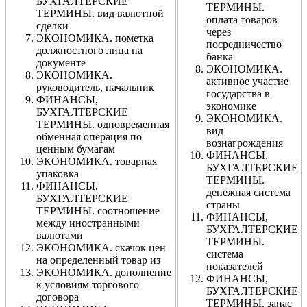
БУХГАЛТЕРСКИЕ
ТЕРМИНЫ.
ТЕРМИНЫ. вид валютной
оплата товаров
сделки
через
ЭКОНОМИКА. пометка
посредничество
должностного лица на
банка
документе
ЭКОНОМИКА.
ЭКОНОМИКА.
активное участие
руководитель, начальник
государства в
ФИНАНСЫ,
экономике
БУХГАЛТЕРСКИЕ
ЭКОНОМИКА.
ТЕРМИНЫ. одновременная
вид
обменная операция по
вознагрождения
ценным бумагам
ФИНАНСЫ,
ЭКОНОМИКА. товарная
БУХГАЛТЕРСКИЕ
упаковка
ТЕРМИНЫ.
ФИНАНСЫ,
денежная система
БУХГАЛТЕРСКИЕ
страны
ТЕРМИНЫ. соотношение
ФИНАНСЫ,
между иностранными
БУХГАЛТЕРСКИЕ
валютами
ТЕРМИНЫ.
ЭКОНОМИКА. скачок цен
система
на определенный товар из
показателей
ЭКОНОМИКА. дополнение
ФИНАНСЫ,
к условиям торгового
БУХГАЛТЕРСКИЕ
договора
ТЕРМИНЫ. запас