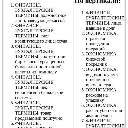
По вертикали:
ФИНАНСЫ,
БУХГАЛТЕРСКИЕ
ФИНАНСЫ,
ТЕРМИНЫ. должностное
БУХГАЛТЕРСКИЕ
лицо, заведующее кассой
ТЕРМИНЫ. лицо,
ФИНАНСЫ,
взявшее в долг
БУХГАЛТЕРСКИЕ
ЭКОНОМИКА.
ТЕРМИНЫ. счет
стратегия
кредитующего лица; ссуда
проведения
ФИНАНСЫ,
операций
БУХГАЛТЕРСКИЕ
ЭКОНОМИКА.
ТЕРМИНЫ. соответствие
биржевой
биржевого курса ценных
посредник
бумаг или иностранной
ЭКОНОМИКА.
валюты их номиналу
ведомость учета
ФИНАНСЫ,
стояночного
БУХГАЛТЕРСКИЕ
времени судна
ТЕРМИНЫ. чек
ЭКОНОМИКА.
европейской банковской
расходы на
системы
упаковку
ФИНАНСЫ,
ЭКОНОМИКА.
БУХГАЛТЕРСКИЕ
расчет убытка при
ТЕРМИНЫ. товар,
аварии судна
продаваемый поштучно
ФИНАНСЫ,
ФИНАНСЫ,
БУХГАЛТЕРСКИЕ