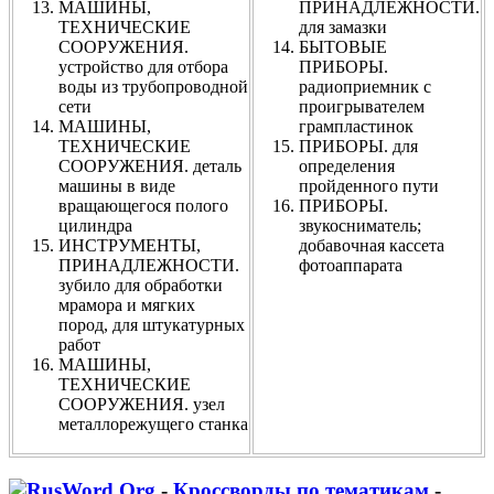
МАШИНЫ,
ПРИНАДЛЕЖНОСТИ.
ТЕХНИЧЕСКИЕ
для замазки
СООРУЖЕНИЯ.
БЫТОВЫЕ
устройство для отбора
ПРИБОРЫ.
воды из трубопроводной
радиоприемник с
сети
проигрывателем
МАШИНЫ,
грампластинок
ТЕХНИЧЕСКИЕ
ПРИБОРЫ. для
СООРУЖЕНИЯ. деталь
определения
машины в виде
пройденного пути
вращающегося полого
ПРИБОРЫ.
цилиндра
звукосниматель;
ИНСТРУМЕНТЫ,
добавочная кассета
ПРИНАДЛЕЖНОСТИ.
фотоаппарата
зубило для обработки
мрамора и мягких
пород, для штукатурных
работ
МАШИНЫ,
ТЕХНИЧЕСКИЕ
СООРУЖЕНИЯ. узел
металлорежущего станка
-
Кроссворды по тематикам
-