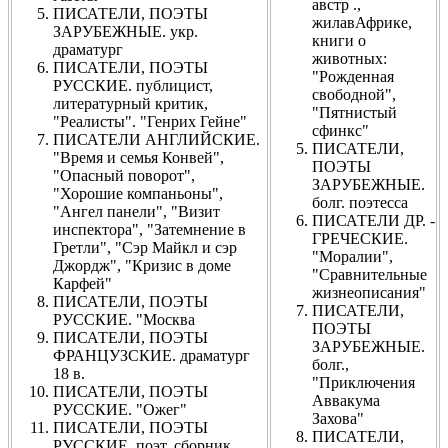
австр .,
ПИСАТЕЛИ, ПОЭТЫ
жилавАфрике,
ЗАРУБЕЖНЫЕ. укр.
книги о
драматург
животных:
ПИСАТЕЛИ, ПОЭТЫ
"Рожденная
РУССКИЕ. публицист,
свободной",
литературный критик,
"Пятнистый
"Реалисты". "Генрих Гейне"
сфинкс"
ПИСАТЕЛИ АНГЛИЙСКИЕ.
ПИСАТЕЛИ,
"Время и семья Конвей",
ПОЭТЫ
"Опасный поворот",
ЗАРУБЕЖНЫЕ.
"Хорошие компаньоны",
болг. поэтесса
"Ангел панели", "Визит
ПИСАТЕЛИ ДР. -
инспектора", "Затемнение в
ГРЕЧЕСКИЕ.
Гретли", "Сэр Майкл и сэр
"Моралии",
Джордж", "Кризис в доме
"Сравнительные
Карфей"
жизнеописания"
ПИСАТЕЛИ, ПОЭТЫ
ПИСАТЕЛИ,
РУССКИЕ. "Москва
ПОЭТЫ
ПИСАТЕЛИ, ПОЭТЫ
ЗАРУБЕЖНЫЕ.
ФРАНЦУЗСКИЕ. драматург
болг.,
18 в.
"Приключения
ПИСАТЕЛИ, ПОЭТЫ
Аввакума
РУССКИЕ. "Ожег"
Захова"
ПИСАТЕЛИ, ПОЭТЫ
ПИСАТЕЛИ,
РУССКИЕ. поэт, сборник