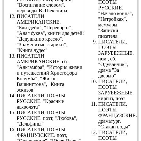
ПОЭТЫ
"Воспитание словом",
РУССКИЕ.
переводы В. Шекспира
"Начало конца",
ПИСАТЕЛИ
"Натройках",
АМЕРИКАНСКИЕ.
мемуары
"Блитдейл", "Переворот",
"Записки
"Алая буква", книги для детей:
писателя"
"Дедушкино кресло",
ПИСАТЕЛИ,
"Знаменитые старики",
ПОЭТЫ
"Книга чудес"
ЗАРУБЕЖНЫЕ.
ПИСАТЕЛИ
нем., сб.
АМЕРИКАНСКИЕ. сб.:
"Одуванчик",
"Альгамбра", "История жизни
драма "За
и путешествий Христофора
дверью"
Колумба", "Жизнь
ПИСАТЕЛИ,
Вашингтона", "Книга
ПОЭТЫ
эскизов"
ЗАРУБЕЖНЫЕ.
ПИСАТЕЛИ, ПОЭТЫ
киргиз, поэт
РУССКИЕ. "Красные
ПИСАТЕЛИ,
дьяволята"
ПОЭТЫ
ПИСАТЕЛИ, ПОЭТЫ
ФРАНЦУЗСКИЕ.
РУССКИЕ. поэт, "Любовь",
драматург,
"Дельфины"
"Стакан воды"
ПИСАТЕЛИ, ПОЭТЫ
ПИСАТЕЛИ,
ФРАНЦУЗСКИЕ. поэт,
ПОЭТЫ
"Очарование", "Юная Парка",