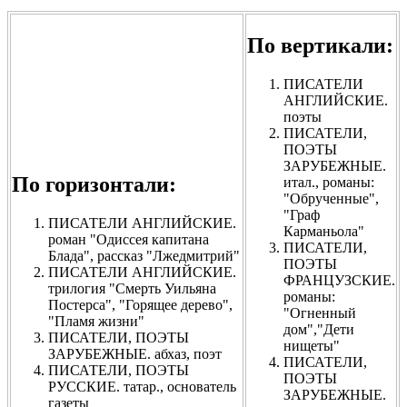
По вертикали:
ПИСАТЕЛИ
АНГЛИЙСКИЕ.
поэты
ПИСАТЕЛИ,
ПОЭТЫ
ЗАРУБЕЖНЫЕ.
По горизонтали:
итал., романы:
"Обрученные",
"Граф
ПИСАТЕЛИ АНГЛИЙСКИЕ.
Карманьола"
роман "Одиссея капитана
ПИСАТЕЛИ,
Блада", рассказ "Лжедмитрий"
ПОЭТЫ
ПИСАТЕЛИ АНГЛИЙСКИЕ.
ФРАНЦУЗСКИЕ.
трилогия "Смерть Уильяна
романы:
Постерса", "Горящее дерево",
"Огненный
"Пламя жизни"
дом","Дети
ПИСАТЕЛИ, ПОЭТЫ
нищеты"
ЗАРУБЕЖНЫЕ. абхаз, поэт
ПИСАТЕЛИ,
ПИСАТЕЛИ, ПОЭТЫ
ПОЭТЫ
РУССКИЕ. татар., основатель
ЗАРУБЕЖНЫЕ.
газеты