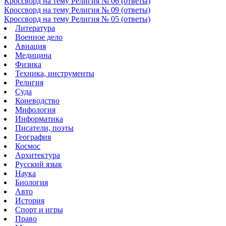
Кроссворд на тему Религия № 06 (ответы)
Кроссворд на тему Религия № 09 (ответы)
Кроссворд на тему Религия № 05 (ответы)
Литература
Военное дело
Авиация
Медицина
Физика
Техника, инструменты
Религия
Суда
Коневодство
Мифология
Информатика
Писатели, поэты
География
Космос
Архитектура
Русский язык
Наука
Биология
Авто
История
Спорт и игры
Право