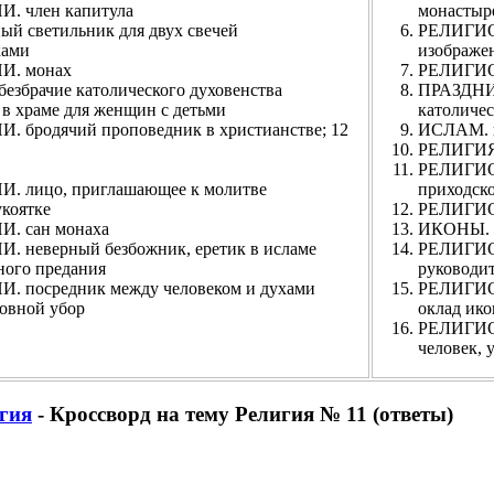
член капитула
монастыр
ветильник для двух свечей
РЕЛИГИО
ками
изображе
. монах
РЕЛИГИО
брачие католического духовенства
ПРАЗДНИ
храме для женщин с детьми
католичес
дячий проповедник в христианстве; 12
ИСЛАМ. п
РЕЛИГИЯ
РЕЛИГИО
ицо, приглашающее к молитве
приходск
коятке
РЕЛИГИОЗ
 сан монаха
ИКОНЫ. с
верный безбожник, еретик в исламе
РЕЛИГИ
ого предания
руководи
средник между человеком и духами
РЕЛИГИО
вной убор
оклад ик
РЕЛИГИО
человек, 
гия
- Кроссворд на тему Религия № 11 (ответы)