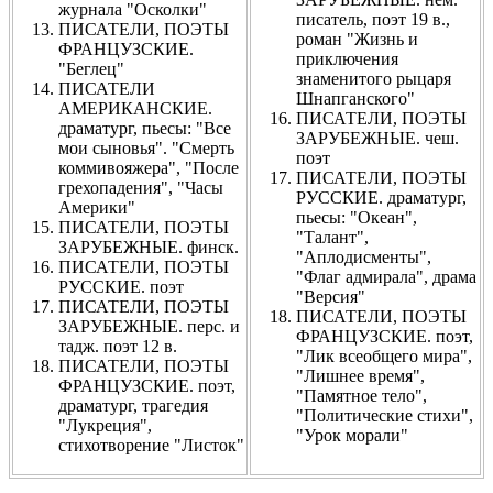
журнала "Осколки"
писатель, поэт 19 в.,
ПИСАТЕЛИ, ПОЭТЫ
роман "Жизнь и
ФРАНЦУЗСКИЕ.
приключения
"Беглец"
знаменитого рыцаря
ПИСАТЕЛИ
Шнапганского"
АМЕРИКАНСКИЕ.
ПИСАТЕЛИ, ПОЭТЫ
драматург, пьесы: "Все
ЗАРУБЕЖНЫЕ. чеш.
мои сыновья". "Смерть
поэт
коммивояжера", "После
ПИСАТЕЛИ, ПОЭТЫ
грехопадения", "Часы
РУССКИЕ. драматург,
Америки"
пьесы: "Океан",
ПИСАТЕЛИ, ПОЭТЫ
"Талант",
ЗАРУБЕЖНЫЕ. финск.
"Аплодисменты",
ПИСАТЕЛИ, ПОЭТЫ
"Флаг адмирала", драма
РУССКИЕ. поэт
"Версия"
ПИСАТЕЛИ, ПОЭТЫ
ПИСАТЕЛИ, ПОЭТЫ
ЗАРУБЕЖНЫЕ. перс. и
ФРАНЦУЗСКИЕ. поэт,
тадж. поэт 12 в.
"Лик всеобщего мира",
ПИСАТЕЛИ, ПОЭТЫ
"Лишнее время",
ФРАНЦУЗСКИЕ. поэт,
"Памятное тело",
драматург, трагедия
"Политические стихи",
"Лукреция",
"Урок морали"
стихотворение "Листок"