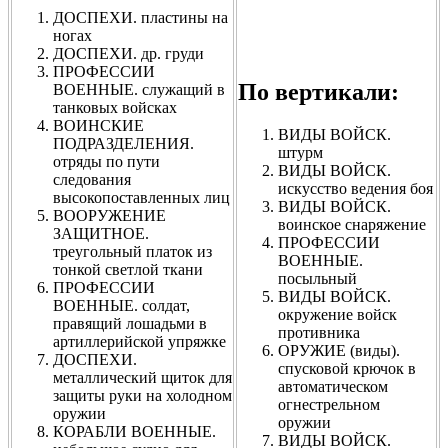
ДОСПЕХИ. пластины на
ногах
ДОСПЕХИ. др. груди
ПРОФЕССИИ
По вертикали:
ВОЕННЫЕ. служащий в
танковых войсках
ВОИНСКИЕ
ВИДЫ ВОЙСК.
ПОДРАЗДЕЛЕНИЯ.
штурм
отряды по пути
ВИДЫ ВОЙСК.
следования
искусство ведения боя
высокопоставленных лиц
ВИДЫ ВОЙСК.
ВООРУЖЕНИЕ
воинское снаряжение
ЗАЩИТНОЕ.
ПРОФЕССИИ
треугольный платок из
ВОЕННЫЕ.
тонкой светлой ткани
посыльный
ПРОФЕССИИ
ВИДЫ ВОЙСК.
ВОЕННЫЕ. солдат,
окружение войск
правящий лошадьми в
противника
артиллерийской упряжке
ОРУЖИЕ (виды).
ДОСПЕХИ.
спусковой крючок в
металлический щиток для
автоматическом
защиты руки на холодном
огнестрельном
оружии
оружии
КОРАБЛИ ВОЕННЫЕ.
ВИДЫ ВОЙСК.