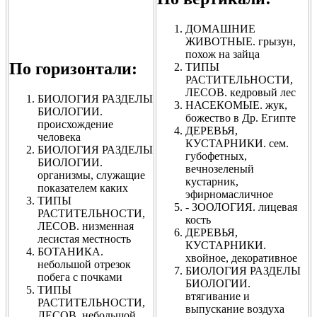
ДОМАШНИЕ
ЖИВОТНЫЕ. грызун,
похож на зайца
По горизонтали:
ТИПЫ
РАСТИТЕЛЬНОСТИ,
ЛЕСОВ. кедровый лес
БИОЛОГИЯ РАЗДЕЛЫ
НАСЕКОМЫЕ. жук,
БИОЛОГИИ.
божество в Др. Египте
происхождение
ДЕРЕВЬЯ,
человека
КУСТАРНИКИ. сем.
БИОЛОГИЯ РАЗДЕЛЫ
губофетных,
БИОЛОГИИ.
вечнозеленый
организмы, служащие
кустарник,
показателем каких
эфирномасличное
ТИПЫ
- 3ООЛОГИЯ. лицевая
РАСТИТЕЛЬНОСТИ,
кость
ЛЕСОВ. низменная
ДЕРЕВЬЯ,
лесистая местность
КУСТАРНИКИ.
БОТАНИКА.
хвойное, декоративное
небольшой отрезок
БИОЛОГИЯ РАЗДЕЛЫ
побега с почками
БИОЛОГИИ.
ТИПЫ
втягивание и
РАСТИТЕЛЬНОСТИ,
выпускание воздуха
ЛЕСОВ. небольшой