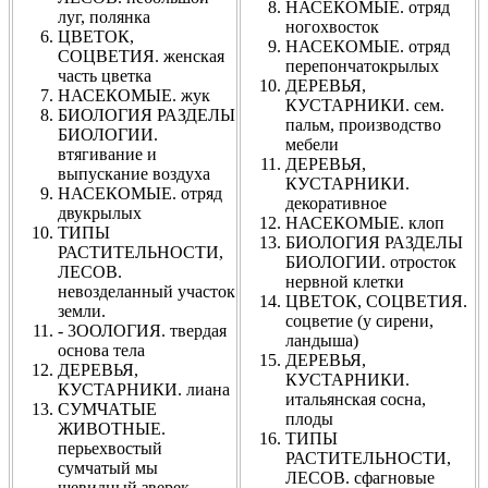
НАСЕКОМЫЕ. отряд
луг, полянка
ногохвосток
ЦВЕТОК,
НАСЕКОМЫЕ. отряд
СОЦВЕТИЯ. женская
перепончатокрылых
часть цветка
ДЕРЕВЬЯ,
НАСЕКОМЫЕ. жук
КУСТАРНИКИ. сем.
БИОЛОГИЯ РАЗДЕЛЫ
пальм, производство
БИОЛОГИИ.
мебели
втягивание и
ДЕРЕВЬЯ,
выпускание воздуха
КУСТАРНИКИ.
НАСЕКОМЫЕ. отряд
декоративное
двукрылых
НАСЕКОМЫЕ. клоп
ТИПЫ
БИОЛОГИЯ РАЗДЕЛЫ
РАСТИТЕЛЬНОСТИ,
БИОЛОГИИ. отросток
ЛЕСОВ.
нервной клетки
невозделанный участок
ЦВЕТОК, СОЦВЕТИЯ.
земли.
соцветие (у сирени,
- 3ООЛОГИЯ. твердая
ландыша)
основа тела
ДЕРЕВЬЯ,
ДЕРЕВЬЯ,
КУСТАРНИКИ.
КУСТАРНИКИ. лиана
итальянская сосна,
СУМЧАТЫЕ
плоды
ЖИВОТНЫЕ.
ТИПЫ
перьехвостый
РАСТИТЕЛЬНОСТИ,
сумчатый мы
ЛЕСОВ. сфагновые
шевидный зверек