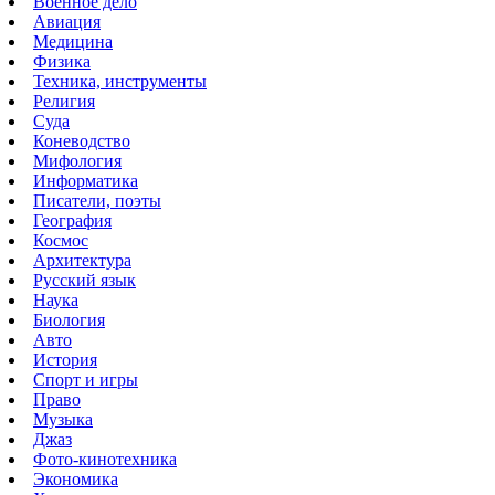
Военное дело
Авиация
Медицина
Физика
Техника, инструменты
Религия
Суда
Коневодство
Мифология
Информатика
Писатели, поэты
География
Космос
Архитектура
Русский язык
Наука
Биология
Авто
История
Спорт и игры
Право
Музыка
Джаз
Фото-кинотехника
Экономика