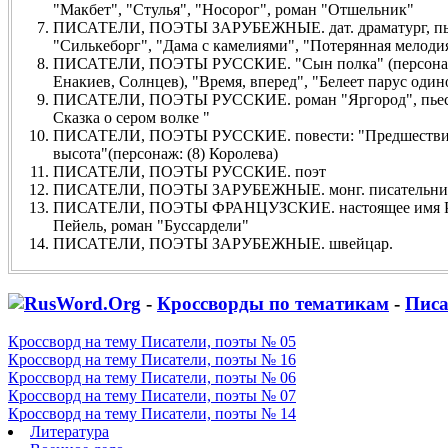
"Макбет", "Стулья", "Носорог", роман "Отшельник"
ПИСАТЕЛИ, ПОЭТЫ ЗАРУБЕЖНЫЕ. дат. драматург, пье
"Силькеборг", "Дама с камелиями", "Потерянная мелоди
ПИСАТЕЛИ, ПОЭТЫ РУССКИЕ. "Сын полка" (персонажи
Енакиев, Солнцев), "Время, вперед", "Белеет парус оди
ПИСАТЕЛИ, ПОЭТЫ РУССКИЕ. роман "Яргород", пьеса
Сказка о сером волке "
ПИСАТЕЛИ, ПОЭТЫ РУССКИЕ. повести: "Предшествие"
высота"(персонаж: (8) Королева)
ПИСАТЕЛИ, ПОЭТЫ РУССКИЕ. поэт
ПИСАТЕЛИ, ПОЭТЫ ЗАРУБЕЖНЫЕ. монг. писательница,
ПИСАТЕЛИ, ПОЭТЫ ФРАНЦУЗСКИЕ. настоящее имя Р
Пейель, роман "Буссардели"
ПИСАТЕЛИ, ПОЭТЫ ЗАРУБЕЖНЫЕ. швейцар.
-
Кроссворды по тематикам
-
Писа
Кроссворд на тему Писатели, поэты № 05
Кроссворд на тему Писатели, поэты № 16
Кроссворд на тему Писатели, поэты № 06
Кроссворд на тему Писатели, поэты № 07
Кроссворд на тему Писатели, поэты № 14
Литература