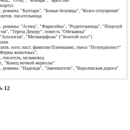
, "Отец", "Фонарь", "Братство"
ортуг.
аны: "Бунтари". "Божьи безумцы", "Козел отпущения"
тов. писательница
аны: "Агнец", "Фарисейка", "Родительница", "Поцелуй
ня", "Тереза Декеру", повесть "Обезьянка"
пология", "Метаморфозы" ("Золотой осел")
ылин
 поэт, наст. фамилия Плиекшанс, пьеса "Полуидеалист"
ерма животных",
исатель, музыковед
 "Конец вечной мервхлы"
ны: "Надежда", "Завоеватели", "Королевская дорога"
№ 12