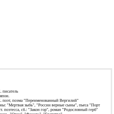
писатель
пон.
эт, поэма "Переименованный Вергилий"
"Мертвая зыбь", "России верные сыны", пьеса "Порт
этесса, сб.: "Закон гор", роман "Родословный герб"