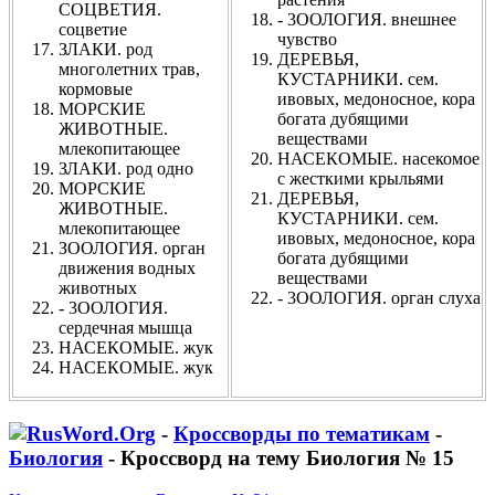
СОЦВЕТИЯ.
- 3ООЛОГИЯ. внешнее
соцветие
чувство
ЗЛАКИ. род
ДЕРЕВЬЯ,
многолетних трав,
КУСТАРНИКИ. сем.
кормовые
ивовых, медоносное, кора
МОРСКИЕ
богата дубящими
ЖИВОТНЫЕ.
веществами
млекопитающее
НАСЕКОМЫЕ. насекомое
ЗЛАКИ. род одно
с жесткими крыльями
МОРСКИЕ
ДЕРЕВЬЯ,
ЖИВОТНЫЕ.
КУСТАРНИКИ. сем.
млекопитающее
ивовых, медоносное, кора
ЗООЛОГИЯ. орган
богата дубящими
движения водных
веществами
животных
- 3ООЛОГИЯ. орган слуха
- 3ООЛОГИЯ.
сердечная мышца
НАСЕКОМЫЕ. жук
НАСЕКОМЫЕ. жук
-
Кроссворды по тематикам
-
Биология
- Кроссворд на тему Биология № 15