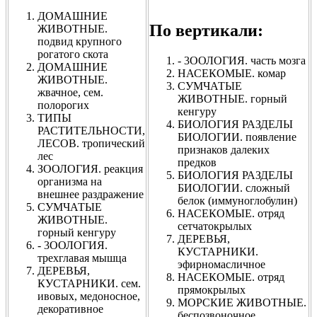
ДОМАШНИЕ
По вертикали:
ЖИВОТНЫЕ.
подвид крупного
рогатого скота
- 3ООЛОГИЯ. часть мозга
ДОМАШНИЕ
НАСЕКОМЫЕ. комар
ЖИВОТНЫЕ.
СУМЧАТЫЕ
жвачное, сем.
ЖИВОТНЫЕ. горный
полорогих
кенгуру
ТИПЫ
БИОЛОГИЯ РАЗДЕЛЫ
РАСТИТЕЛЬНОСТИ,
БИОЛОГИИ. появление
ЛЕСОВ. тропический
признаков далеких
лес
предков
ЗООЛОГИЯ. реакция
БИОЛОГИЯ РАЗДЕЛЫ
организма на
БИОЛОГИИ. сложный
внешнее раздражение
белок (иммуноглобулин)
СУМЧАТЫЕ
НАСЕКОМЫЕ. отряд
ЖИВОТНЫЕ.
сетчатокрылых
горный кенгуру
ДЕРЕВЬЯ,
- 3ООЛОГИЯ.
КУСТАРНИКИ.
трехглавая мышца
эфирномасличное
ДЕРЕВЬЯ,
НАСЕКОМЫЕ. отряд
КУСТАРНИКИ. сем.
прямокрылых
ивовых, медоносное,
МОРСКИЕ ЖИВОТНЫЕ.
декоративное
беспозвоночное