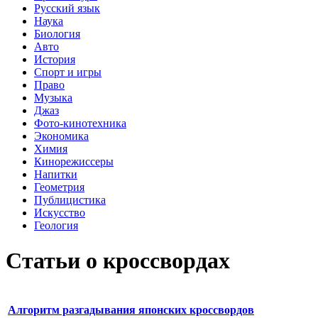
Русский язык
Наука
Биология
Авто
История
Спорт и игры
Право
Музыка
Джаз
Фото-кинотехника
Экономика
Химия
Кинорежиссеры
Напитки
Геометрия
Публицистика
Искусство
Геология
Статьи о кроссвордах
Алгоритм разгадывания японских кроссвордов