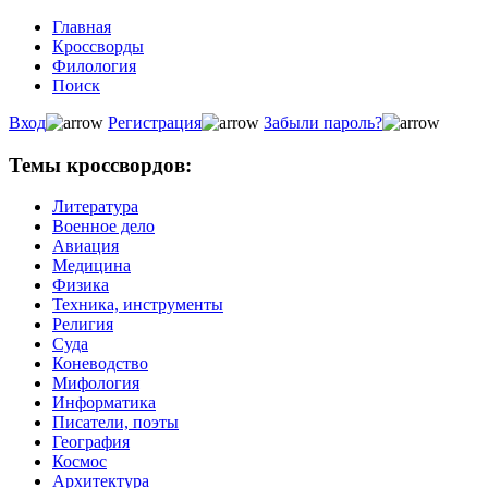
Главная
Кроссворды
Филология
Поиск
Вход
Регистрация
Забыли пароль?
Темы кроссвордов:
Литература
Военное дело
Авиация
Медицина
Физика
Техника, инструменты
Религия
Суда
Коневодство
Мифология
Информатика
Писатели, поэты
География
Космос
Архитектура